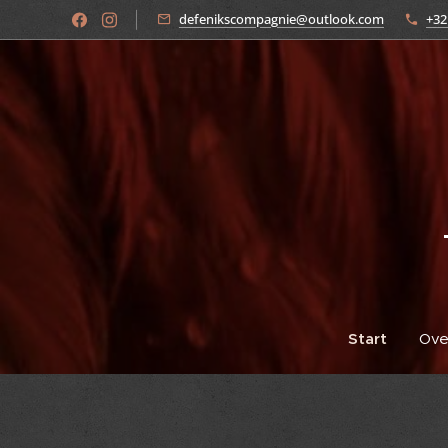
defenikscompagnie@outlook.com
+32
Start
Ove