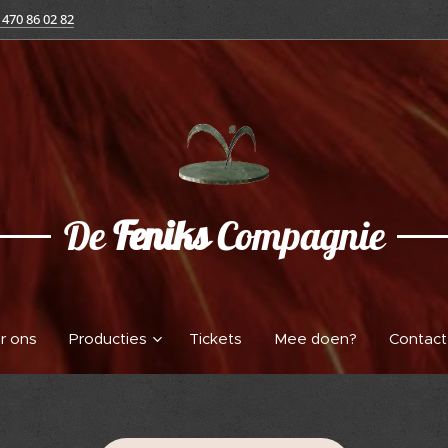
 470 86 02 82
De
Feniks
Compagnie
r ons
Producties
Tickets
Mee doen?
Contact